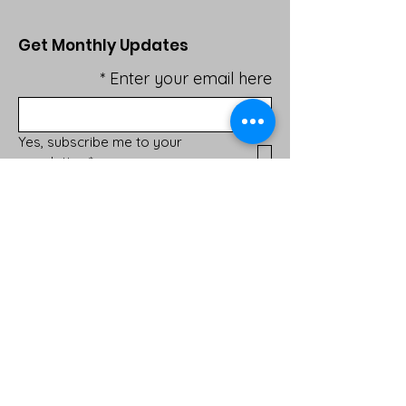
Get Monthly Updates
*
Enter your email here
Yes, subscribe me to your 
newsletter.
*
Sign Up!
روابط سريعة
About
Support Us
News