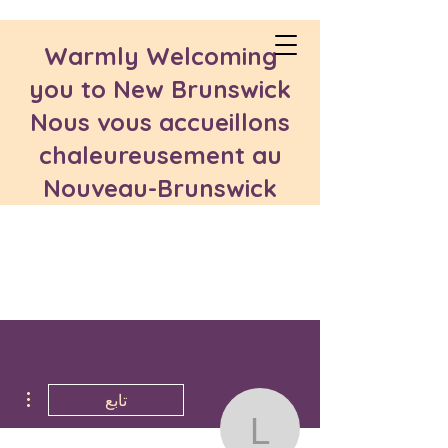
Warmly Welcoming
you to New Brunswick
Nous vous accueillons
chaleureusement au
Nouveau-Brunswick
مزيد
تابع
lachiritammam