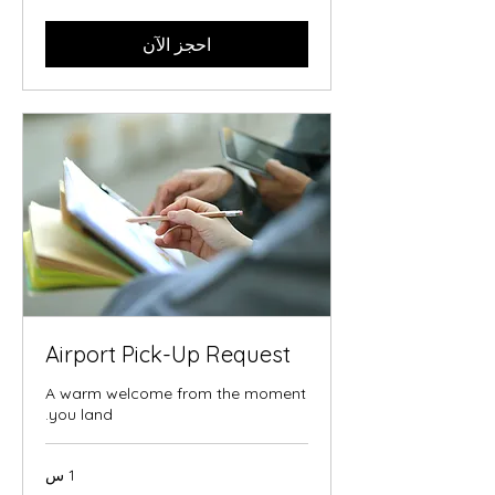
احجز الآن
Airport Pick-Up Request
A warm welcome from the moment
you land.
1 س