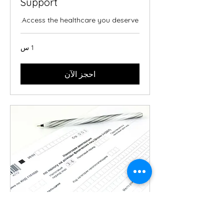
Support
Access the healthcare you deserve.
1 س
احجز الآن
Social Insurance Number