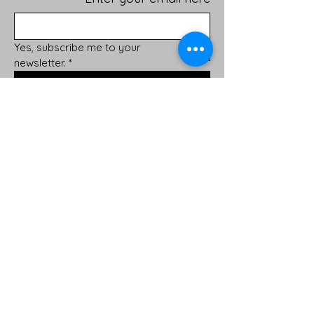
Yes, subscribe me to your 
newsletter.
*
Sign Up!
روابط سريعة
About
Support Us
News
Events
Podcast
Contact