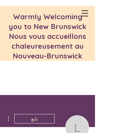
Warmly Welcoming
you to New Brunswick
Nous vous accueillons
chaleureusement au
Nouveau-Brunswick
مزيد
تابع
lachiritammam