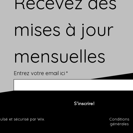
Recevez des 
mises à jour 
mensuelles
Entrez votre email ici
*
Oui, abonnez-moi à votre newsletter.
*
S'inscrire!
lsé et sécurisé par Wix.
Conditions
générales