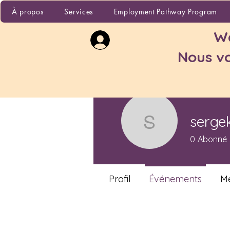
À propos
Ser
À propos
Services
Employment Pathway Program
Wa
Nous vo
serge
sergekow
0
Abonné
Profil
Événements
Me