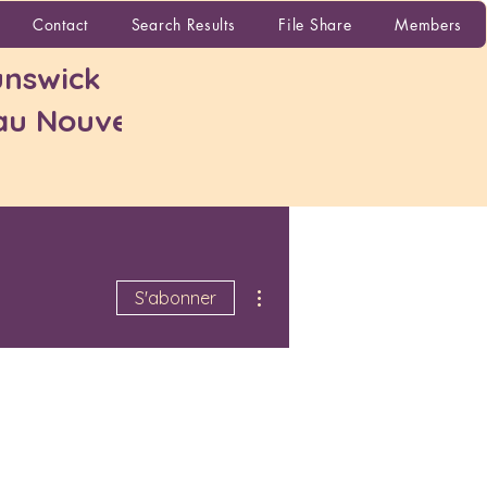
More
Contact
Search Results
File Share
Members
nswick
 au Nouveau-
Plus d'actions
S'abonner