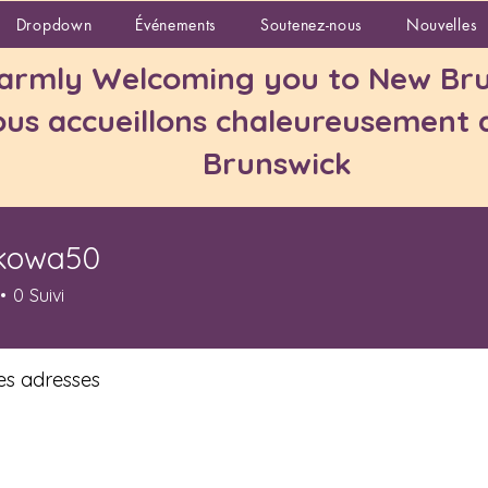
vices
Employment Pathway Program
Dropdown
Événements
Soutenez-nous
Nouvelles
rmly Welcoming you to New Bru
us accueillons chaleureusement
Brunswick
kowa50
a50
0
Suivi
s adresses