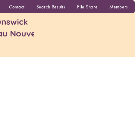
More
Contact
Search Results
File Share
Members
nswick
 au Nouveau-