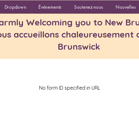
vices
Employment Pathway Program
Dropdown
Événements
Soutenez-nous
Nouvelles
rmly Welcoming you to New Bru
us accueillons chaleureusement
Brunswick
No form ID specified in URL