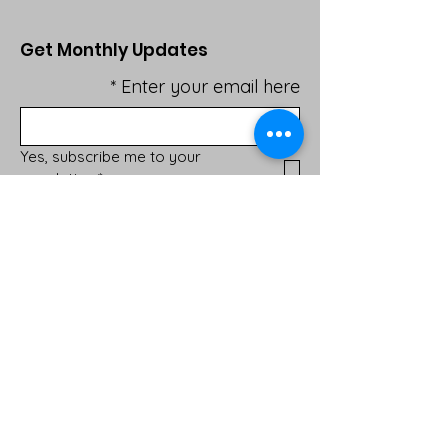
Get Monthly Updates
*
Enter your email here
Yes, subscribe me to your 
newsletter.
*
Sign Up!
روابط سريعة
About
Support Us
News